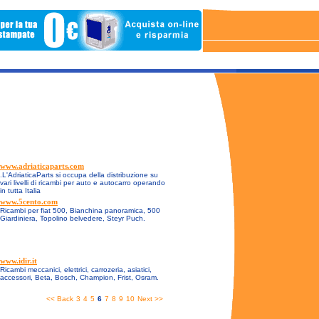
www.adriaticaparts.com
.L'AdriaticaParts si occupa della distribuzione su
vari livelli di ricambi per auto e autocarro operando
in tutta Italia
www.5cento.com
Ricambi per fiat 500, Bianchina panoramica, 500
Giardiniera, Topolino belvedere, Steyr Puch.
www.idir.it
Ricambi meccanici, elettrici, carrozeria, asiatici,
accessori, Beta, Bosch, Champion, Frist, Osram.
<< Back
3
4
5
6
7
8
9
10
Next >>