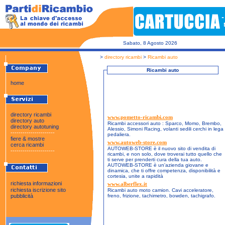
Sabato, 8 Agosto 2026
>
directory ricambi
>
Ricambi auto
Ricambi auto
home
directory ricambi
www.pometto-ricambi.com
directory auto
Ricambi accessori auto : Sparco, Momo, Brembo,
directory autotuning
Alessio, Simoni Racing, volanti sedili cerchi in lega
----------------------
pedaliera.
fiere & mostre
www.autoweb-store.com
cerca ricambi
AUTOWEB-STORE è il nuovo sito di vendita di
----------------------
ricambi, e non solo, dove troverai tutto quello che
ti serve per prenderti cura della tua auto.
AUTOWEB-STORE è un'azienda giovane e
dinamica, che ti offre competenza, disponibilità e
cortesia, unite a rapidità
richiesta informazioni
www.alberflex.it
richiesta iscrizione sito
Ricambi auto moto camion. Cavi acceleratore,
pubblicità
freno, frizione, tachimetro, bowden, tachigrafo.