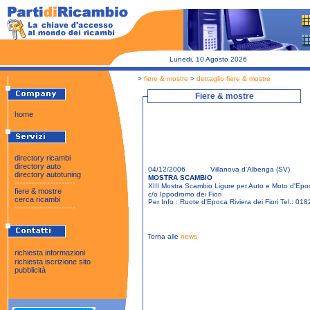
Lunedi, 10 Agosto 2026
>
fiere & mostre
>
dettaglio fiere & mostre
Fiere & mostre
home
directory ricambi
directory auto
04/12/2006
Villanova d'Albenga (SV)
directory autotuning
MOSTRA SCAMBIO
----------------------
XIII Mostra Scambio Ligure per Auto e Moto d'Epo
fiere & mostre
c/o Ippodromo dei Fiori
cerca ricambi
Per Info : Ruote d'Epoca Riviera dei Fiori Tel.: 0
----------------------
Torna alle
news
richiesta informazioni
richiesta iscrizione sito
pubblicità